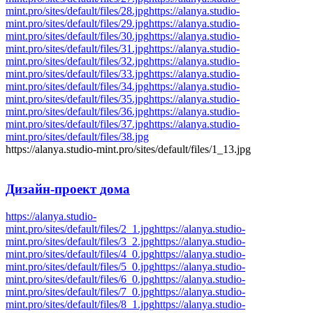
mint.pro/sites/default/files/28.jpg
https://alanya.studio-
mint.pro/sites/default/files/29.jpg
https://alanya.studio-
mint.pro/sites/default/files/30.jpg
https://alanya.studio-
mint.pro/sites/default/files/31.jpg
https://alanya.studio-
mint.pro/sites/default/files/32.jpg
https://alanya.studio-
mint.pro/sites/default/files/33.jpg
https://alanya.studio-
mint.pro/sites/default/files/34.jpg
https://alanya.studio-
mint.pro/sites/default/files/35.jpg
https://alanya.studio-
mint.pro/sites/default/files/36.jpg
https://alanya.studio-
mint.pro/sites/default/files/37.jpg
https://alanya.studio-
mint.pro/sites/default/files/38.jpg
https://alanya.studio-mint.pro/sites/default/files/1_13.jpg
Дизайн-проект
дома
https://alanya.studio-
mint.pro/sites/default/files/2_1.jpg
https://alanya.studio-
mint.pro/sites/default/files/3_2.jpg
https://alanya.studio-
mint.pro/sites/default/files/4_0.jpg
https://alanya.studio-
mint.pro/sites/default/files/5_0.jpg
https://alanya.studio-
mint.pro/sites/default/files/6_0.jpg
https://alanya.studio-
mint.pro/sites/default/files/7_0.jpg
https://alanya.studio-
mint.pro/sites/default/files/8_1.jpg
https://alanya.studio-