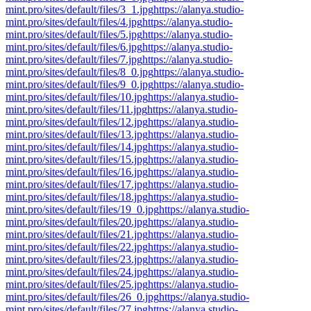
mint.pro/sites/default/files/3_1.jpg
https://alanya.studio-
mint.pro/sites/default/files/4.jpg
https://alanya.studio-
mint.pro/sites/default/files/5.jpg
https://alanya.studio-
mint.pro/sites/default/files/6.jpg
https://alanya.studio-
mint.pro/sites/default/files/7.jpg
https://alanya.studio-
mint.pro/sites/default/files/8_0.jpg
https://alanya.studio-
mint.pro/sites/default/files/9_0.jpg
https://alanya.studio-
mint.pro/sites/default/files/10.jpg
https://alanya.studio-
mint.pro/sites/default/files/11.jpg
https://alanya.studio-
mint.pro/sites/default/files/12.jpg
https://alanya.studio-
mint.pro/sites/default/files/13.jpg
https://alanya.studio-
mint.pro/sites/default/files/14.jpg
https://alanya.studio-
mint.pro/sites/default/files/15.jpg
https://alanya.studio-
mint.pro/sites/default/files/16.jpg
https://alanya.studio-
mint.pro/sites/default/files/17.jpg
https://alanya.studio-
mint.pro/sites/default/files/18.jpg
https://alanya.studio-
mint.pro/sites/default/files/19_0.jpg
https://alanya.studio-
mint.pro/sites/default/files/20.jpg
https://alanya.studio-
mint.pro/sites/default/files/21.jpg
https://alanya.studio-
mint.pro/sites/default/files/22.jpg
https://alanya.studio-
mint.pro/sites/default/files/23.jpg
https://alanya.studio-
mint.pro/sites/default/files/24.jpg
https://alanya.studio-
mint.pro/sites/default/files/25.jpg
https://alanya.studio-
mint.pro/sites/default/files/26_0.jpg
https://alanya.studio-
mint.pro/sites/default/files/27.jpg
https://alanya.studio-