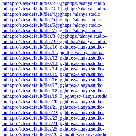
mint.pro/sites/default/files/2_0.jpg
https://alanya.studio-
mint.pro/sites/default/files/3_1.jpg
https://alanya.studio-
mint.pro/sites/default/files/4.jpg
https://alanya.studio-
mint.pro/sites/default/files/5.jpg
https://alanya.studio-
mint.pro/sites/default/files/6.jpg
https://alanya.studio-
mint.pro/sites/default/files/7.jpg
https://alanya.studio-
mint.pro/sites/default/files/8_0.jpg
https://alanya.studio-
mint.pro/sites/default/files/9_0.jpg
https://alanya.studio-
mint.pro/sites/default/files/10.jpg
https://alanya.studio-
mint.pro/sites/default/files/11.jpg
https://alanya.studio-
mint.pro/sites/default/files/12.jpg
https://alanya.studio-
mint.pro/sites/default/files/13.jpg
https://alanya.studio-
mint.pro/sites/default/files/14.jpg
https://alanya.studio-
mint.pro/sites/default/files/15.jpg
https://alanya.studio-
mint.pro/sites/default/files/16.jpg
https://alanya.studio-
mint.pro/sites/default/files/17.jpg
https://alanya.studio-
mint.pro/sites/default/files/18.jpg
https://alanya.studio-
mint.pro/sites/default/files/19_0.jpg
https://alanya.studio-
mint.pro/sites/default/files/20.jpg
https://alanya.studio-
mint.pro/sites/default/files/21.jpg
https://alanya.studio-
mint.pro/sites/default/files/22.jpg
https://alanya.studio-
mint.pro/sites/default/files/23.jpg
https://alanya.studio-
mint.pro/sites/default/files/24.jpg
https://alanya.studio-
mint.pro/sites/default/files/25.jpg
https://alanya.studio-
mint.pro/sites/default/files/26_0.jpg
https://alanya.studio-