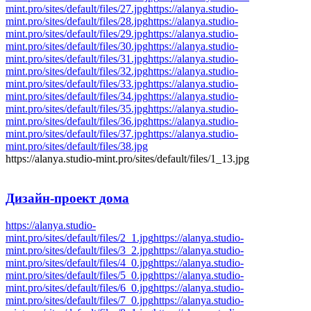
mint.pro/sites/default/files/27.jpg
https://alanya.studio-
mint.pro/sites/default/files/28.jpg
https://alanya.studio-
mint.pro/sites/default/files/29.jpg
https://alanya.studio-
mint.pro/sites/default/files/30.jpg
https://alanya.studio-
mint.pro/sites/default/files/31.jpg
https://alanya.studio-
mint.pro/sites/default/files/32.jpg
https://alanya.studio-
mint.pro/sites/default/files/33.jpg
https://alanya.studio-
mint.pro/sites/default/files/34.jpg
https://alanya.studio-
mint.pro/sites/default/files/35.jpg
https://alanya.studio-
mint.pro/sites/default/files/36.jpg
https://alanya.studio-
mint.pro/sites/default/files/37.jpg
https://alanya.studio-
mint.pro/sites/default/files/38.jpg
https://alanya.studio-mint.pro/sites/default/files/1_13.jpg
Дизайн-проект
дома
https://alanya.studio-
mint.pro/sites/default/files/2_1.jpg
https://alanya.studio-
mint.pro/sites/default/files/3_2.jpg
https://alanya.studio-
mint.pro/sites/default/files/4_0.jpg
https://alanya.studio-
mint.pro/sites/default/files/5_0.jpg
https://alanya.studio-
mint.pro/sites/default/files/6_0.jpg
https://alanya.studio-
mint.pro/sites/default/files/7_0.jpg
https://alanya.studio-