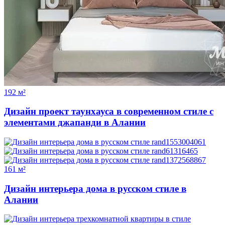
192 м²
Дизайн проект таунхауса в современном стиле с
элементами джапанди в Алании
161 м²
Дизайн интерьера дома в русском стиле в
Алании