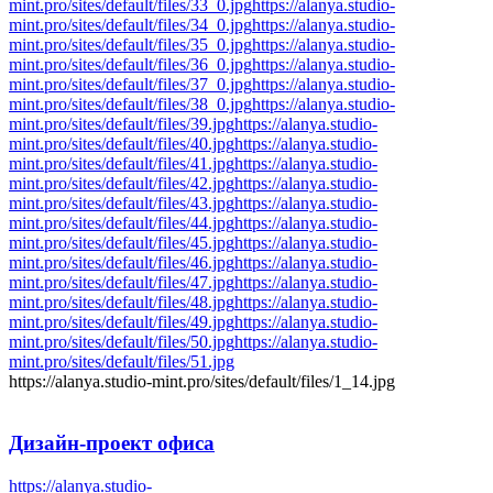
mint.pro/sites/default/files/33_0.jpg
https://alanya.studio-
mint.pro/sites/default/files/34_0.jpg
https://alanya.studio-
mint.pro/sites/default/files/35_0.jpg
https://alanya.studio-
mint.pro/sites/default/files/36_0.jpg
https://alanya.studio-
mint.pro/sites/default/files/37_0.jpg
https://alanya.studio-
mint.pro/sites/default/files/38_0.jpg
https://alanya.studio-
mint.pro/sites/default/files/39.jpg
https://alanya.studio-
mint.pro/sites/default/files/40.jpg
https://alanya.studio-
mint.pro/sites/default/files/41.jpg
https://alanya.studio-
mint.pro/sites/default/files/42.jpg
https://alanya.studio-
mint.pro/sites/default/files/43.jpg
https://alanya.studio-
mint.pro/sites/default/files/44.jpg
https://alanya.studio-
mint.pro/sites/default/files/45.jpg
https://alanya.studio-
mint.pro/sites/default/files/46.jpg
https://alanya.studio-
mint.pro/sites/default/files/47.jpg
https://alanya.studio-
mint.pro/sites/default/files/48.jpg
https://alanya.studio-
mint.pro/sites/default/files/49.jpg
https://alanya.studio-
mint.pro/sites/default/files/50.jpg
https://alanya.studio-
mint.pro/sites/default/files/51.jpg
https://alanya.studio-mint.pro/sites/default/files/1_14.jpg
Дизайн-проект
офиса
https://alanya.studio-