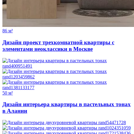
86 м²
Дизайн проект трехкомнатной квартиры с
элементами неоклассики в Москве
50 м²
Дизайн интерьера квартиры в пастельных тонах
в Алании