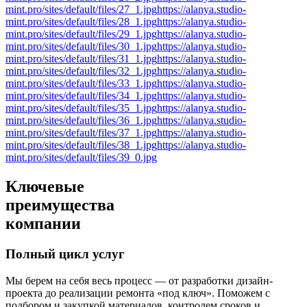
mint.pro/sites/default/files/27_1.jpg
https://alanya.studio-
mint.pro/sites/default/files/28_1.jpg
https://alanya.studio-
mint.pro/sites/default/files/29_1.jpg
https://alanya.studio-
mint.pro/sites/default/files/30_1.jpg
https://alanya.studio-
mint.pro/sites/default/files/31_1.jpg
https://alanya.studio-
mint.pro/sites/default/files/32_1.jpg
https://alanya.studio-
mint.pro/sites/default/files/33_1.jpg
https://alanya.studio-
mint.pro/sites/default/files/34_1.jpg
https://alanya.studio-
mint.pro/sites/default/files/35_1.jpg
https://alanya.studio-
mint.pro/sites/default/files/36_1.jpg
https://alanya.studio-
mint.pro/sites/default/files/37_1.jpg
https://alanya.studio-
mint.pro/sites/default/files/38_1.jpg
https://alanya.studio-
mint.pro/sites/default/files/39_0.jpg
Ключевые
преимущества
компании
Полный цикл услуг
Мы берем на себя весь процесс — от разработки дизайн-
проекта до реализации ремонта «под ключ». Поможем с
подбором и закупкой материалов, контролем сроков и